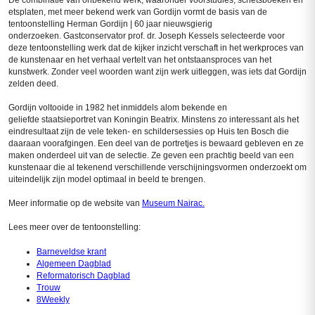
De combinatie van onbekend werk, waaronder voorstudies, schetsboeken en
etsplaten, met meer bekend werk van Gordijn vormt de basis van de
tentoonstelling Herman Gordijn | 60 jaar nieuwsgierig
onderzoeken. Gastconservator prof. dr. Joseph Kessels selecteerde voor
deze tentoonstelling werk dat de kijker inzicht verschaft in het werkproces van
de kunstenaar en het verhaal vertelt van het ontstaansproces van het
kunstwerk. Zonder veel woorden want zijn werk uitleggen, was iets dat Gordijn
zelden deed.
Gordijn voltooide in 1982 het inmiddels alom bekende en
geliefde staatsieportret van Koningin Beatrix. Minstens zo interessant als het
eindresultaat zijn de vele teken- en schildersessies op Huis ten Bosch die
daaraan voorafgingen. Een deel van de portretjes is bewaard gebleven en ze
maken onderdeel uit van de selectie. Ze geven een prachtig beeld van een
kunstenaar die al tekenend verschillende verschijningsvormen onderzoekt om
uiteindelijk zijn model optimaal in beeld te brengen.
Meer informatie op de website van
Museum Nairac.
Lees meer over de tentoonstelling:
Barneveldse krant
Algemeen Dagblad
Reformatorisch Dagblad
Trouw
8Weekly